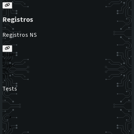
Registros
Registros NS
Estado
Host
Target
IPs
TTL
Tests