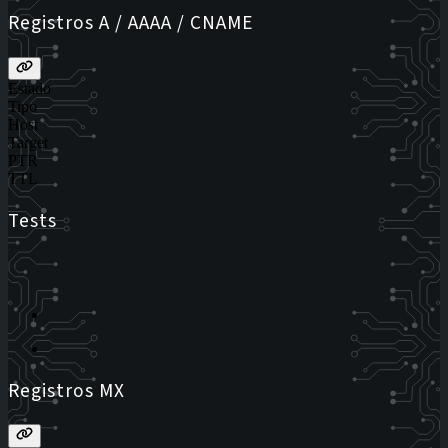
Registros A / AAAA / CNAME
Estado
Tipo
Host
Target
PTR
TTL
Tests
Registros MX