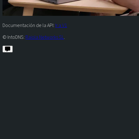
Documentación de la API:
Ir a V1
© IntoDNS:
Raiola Networks SL
.