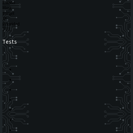
Estado
Host
Target
IP
Prioridad
TTL
Tests