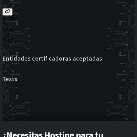
Estado
Host
Flags
Tag
Valor
TTL
Entidades certificadoras aceptadas
Tests
¿Necesitas Hosting para tu