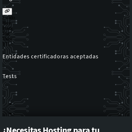
Estado
Host
Flags
Tag
Valor
TTL
Entidades certificadoras aceptadas
Tests
¿Necesitas Hosting para tu