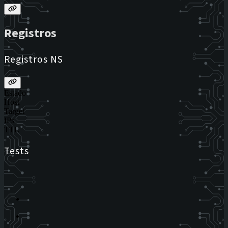
Registros
Registros NS
Estado
Host
Target
IPs
TTL
Tests