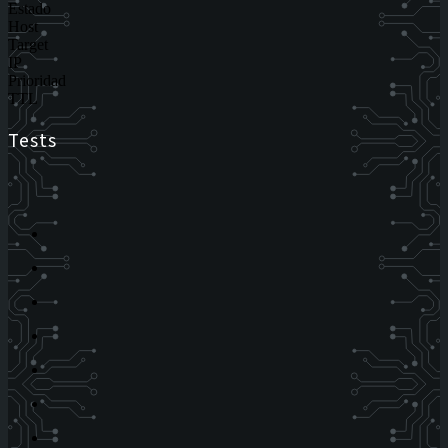
Estado
Host
Target
IP
Prioridad
TTL
Tests