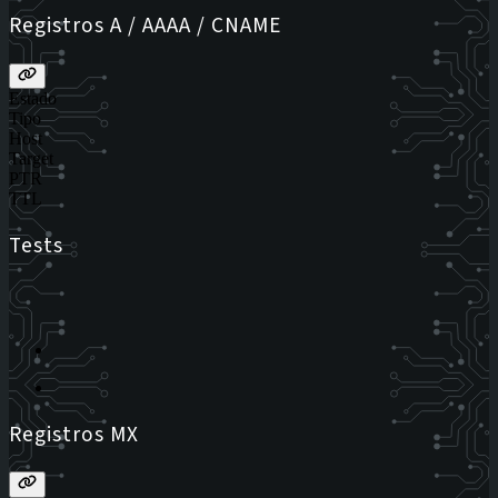
Registros A / AAAA / CNAME
Estado
Tipo
Host
Target
PTR
TTL
Tests
Registros MX