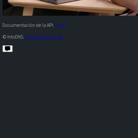
Documentación de la API:
Ir a V1
© IntoDNS:
Raiola Networks SL
.