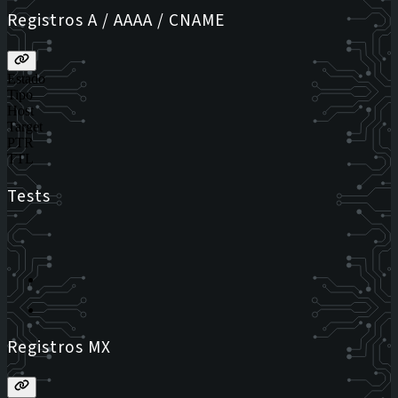
Registros A / AAAA / CNAME
Estado
Tipo
Host
Target
PTR
TTL
Tests
Registros MX