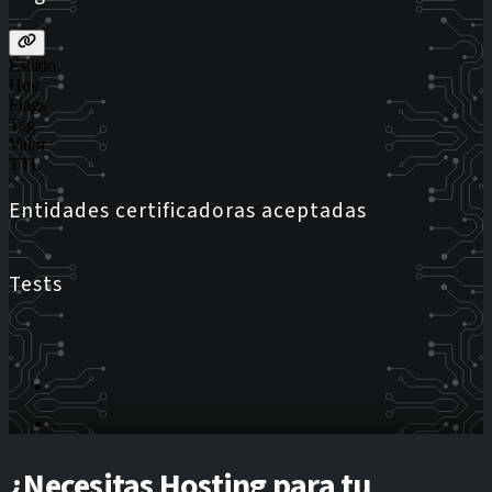
Estado
Host
Flags
Tag
Valor
TTL
Entidades certificadoras aceptadas
Tests
¿Necesitas Hosting para tu