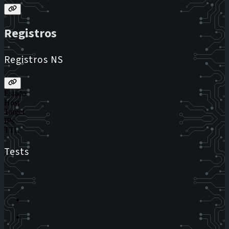
Registros
Registros NS
Estado
Host
Target
IPs
TTL
Tests