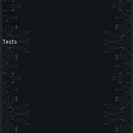
Estado
Host
Target
IP
Prioridad
TTL
Tests