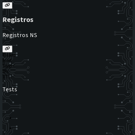
Registros
Registros NS
Estado
Host
Target
IPs
TTL
Tests