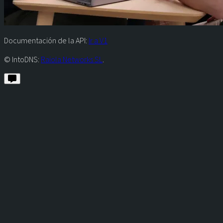
Documentación de la API:
Ir a V1
© IntoDNS:
Raiola Networks SL
.