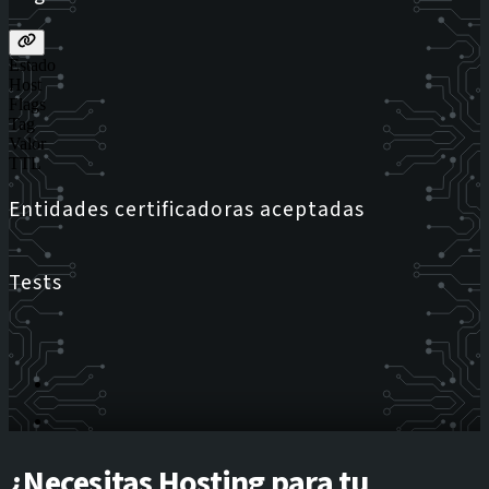
Estado
Host
Flags
Tag
Valor
TTL
Entidades certificadoras aceptadas
Tests
¿Necesitas Hosting para tu