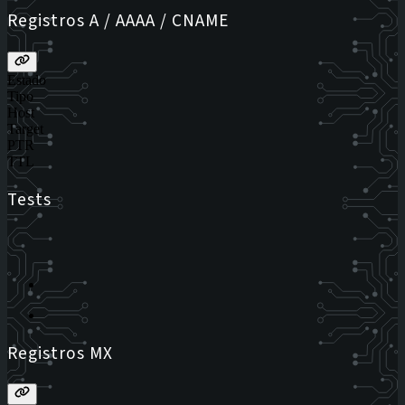
Registros A / AAAA / CNAME
Estado
Tipo
Host
Target
PTR
TTL
Tests
Registros MX