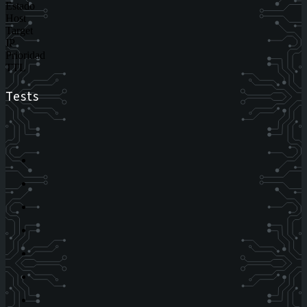
Estado
Host
Target
IP
Prioridad
TTL
Tests