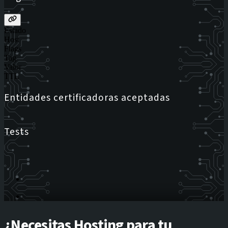
Estado
Host
Flags
Tag
Valor
TTL
Entidades certificadoras aceptadas
Tests
¿Necesitas Hosting para tu