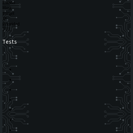
Estado
Host
Target
IP
Prioridad
TTL
Tests