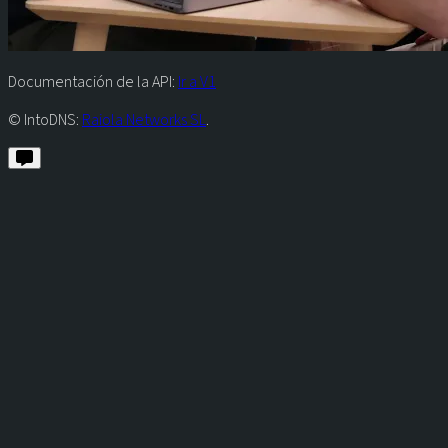
Documentación de la API:
Ir a V1
© IntoDNS:
Raiola Networks SL
.