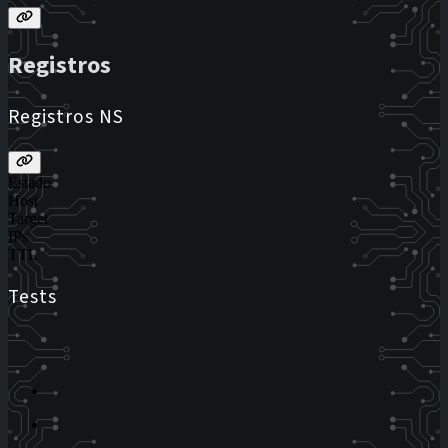
Registros
Registros NS
Estado
Host
Target
IPs
TTL
Tests