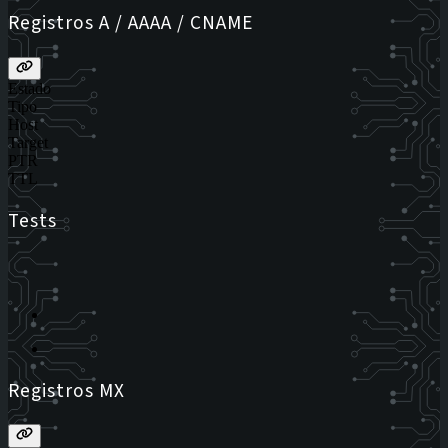
Registros A / AAAA / CNAME
Estado
Tipo
Host
Target
PTR
TTL
Tests
Registros MX