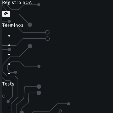
Registro SOA
Términos
Tests