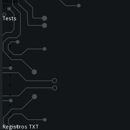
Prioridad
TTL
Tests
Registros TXT