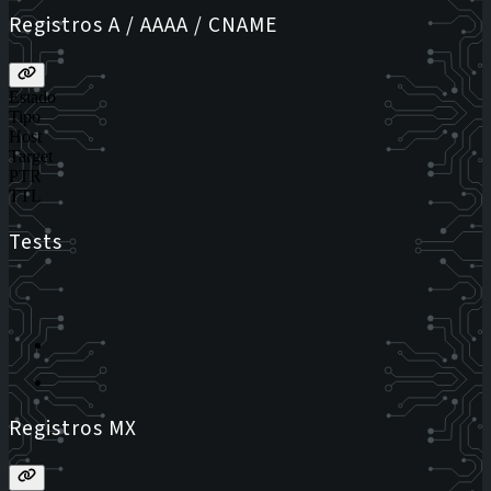
Registros A / AAAA / CNAME
Estado
Tipo
Host
Target
PTR
TTL
Tests
Registros MX