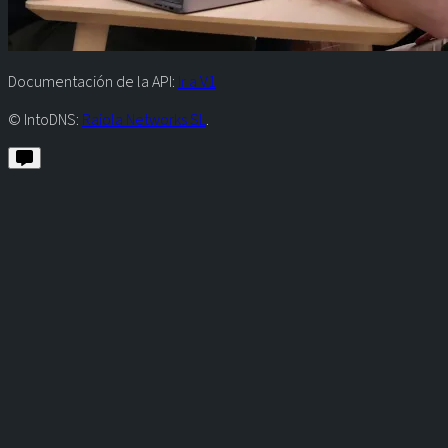
Documentación de la API:
Ir a V1
© IntoDNS:
Raiola Networks SL
.