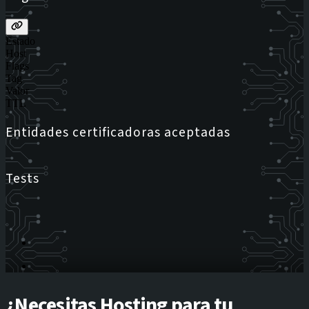
Estado
Host
Flags
Tag
Valor
TTL
Entidades certificadoras aceptadas
Tests
¿Necesitas Hosting para tu