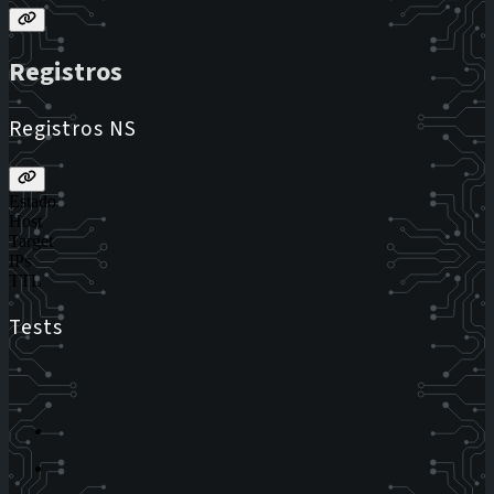
Registros
Registros NS
Estado
Host
Target
IPs
TTL
Tests