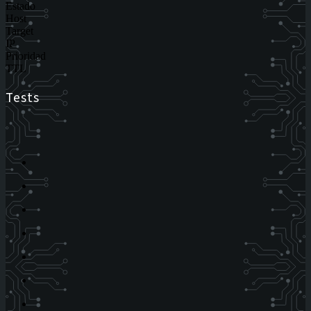
Estado
Host
Target
IP
Prioridad
TTL
Tests