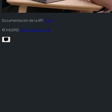
Documentación de la API:
Ir a V1
© IntoDNS:
Raiola Networks SL
.