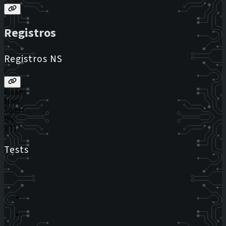
Registros
Registros NS
Estado
Host
Target
IPs
TTL
Tests