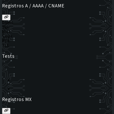
Registros A / AAAA / CNAME
Estado
Tipo
Host
Target
PTR
TTL
Tests
Registros MX