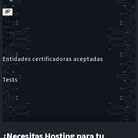
Estado
Host
Flags
Tag
Valor
TTL
Entidades certificadoras aceptadas
Tests
¿Necesitas Hosting para tu