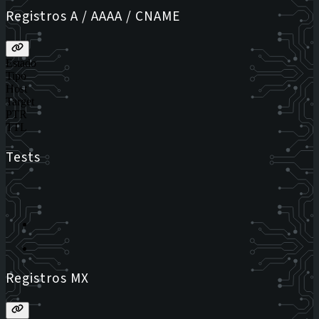
Registros A / AAAA / CNAME
Estado
Tipo
Host
Target
PTR
TTL
Tests
Registros MX