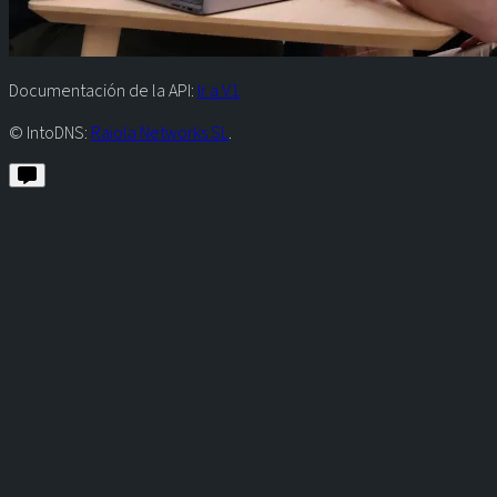
Documentación de la API:
Ir a V1
© IntoDNS:
Raiola Networks SL
.