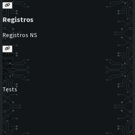
Registros
Registros NS
Estado
Host
Target
IPs
TTL
Tests