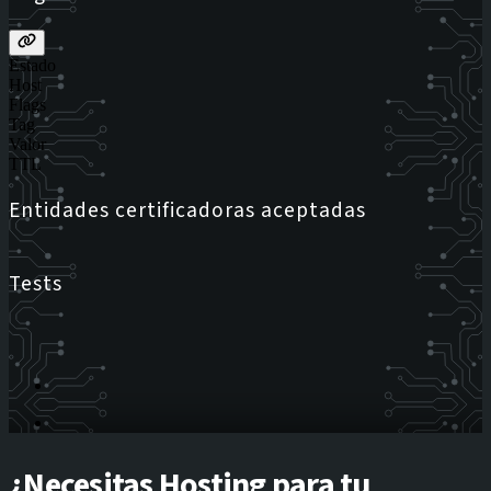
Estado
Host
Flags
Tag
Valor
TTL
Entidades certificadoras aceptadas
Tests
¿Necesitas Hosting para tu