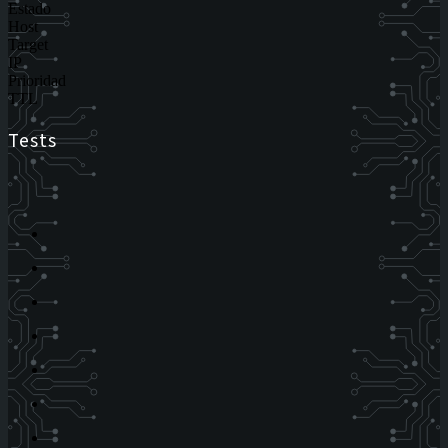
Estado
Host
Target
IP
Prioridad
TTL
Tests