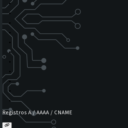
Registros A / AAAA / CNAME