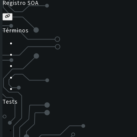
Registro SOA
Términos
Tests