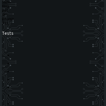
Status
Host
Ziel
IP
Priorität
TTL
Tests