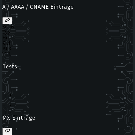
A / AAAA / CNAME Einträge
Status
Typ
Host
Ziel
PTR
TTL
Tests
MX-Einträge