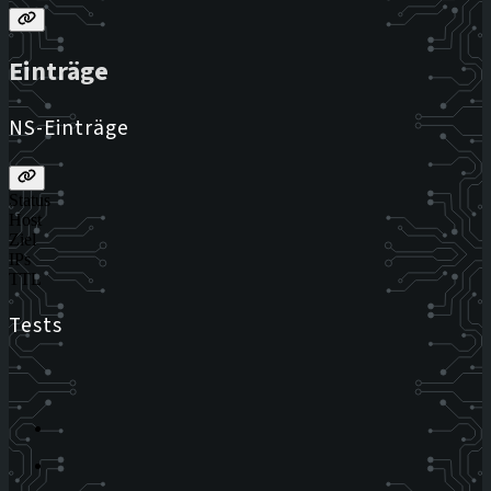
Einträge
NS-Einträge
Status
Host
Ziel
IPs
TTL
Tests