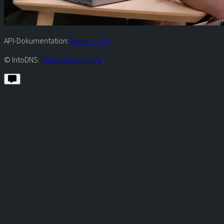
API-Dokumentation:
Weiter zu V1
© IntoDNS:
Raiola Networks SL
.