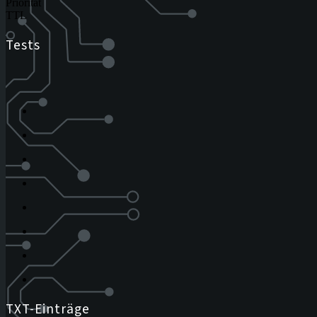
Priorität
TTL
Tests
TXT-Einträge