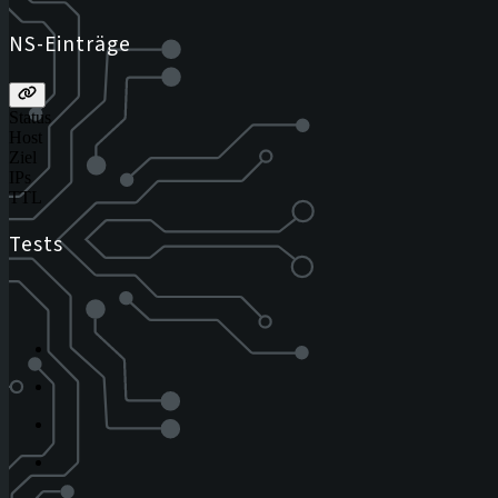
NS-Einträge
Status
Host
Ziel
IPs
TTL
Tests