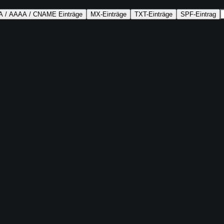
A / AAAA / CNAME Einträge
MX-Einträge
TXT-Einträge
SPF-Eintrag