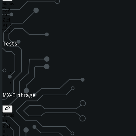
Status
Typ
Host
Ziel
PTR
TTL
Tests
MX-Einträge
Status
Host
Ziel
IP