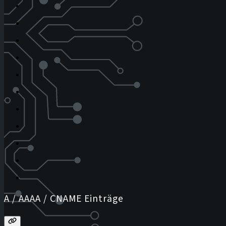
A / AAAA / CNAME Einträge