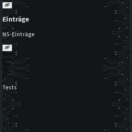
Einträge
NS-Einträge
Status
Host
Ziel
IPs
TTL
Tests