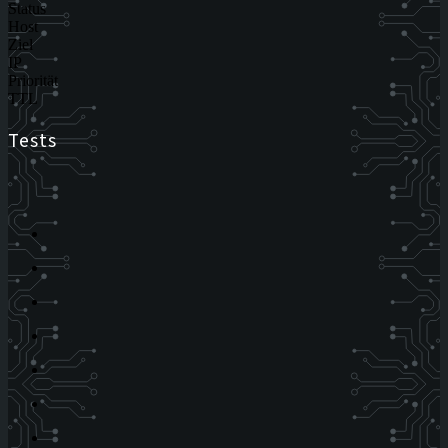
Status
Host
Ziel
IP
Priorität
TTL
Tests