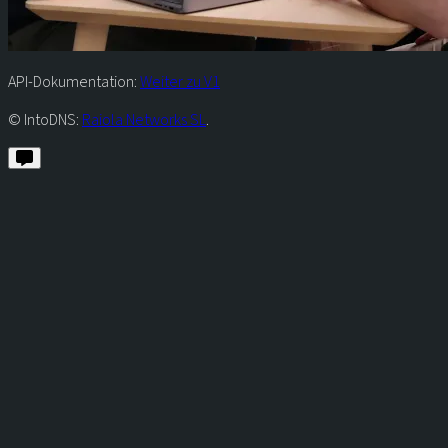
API-Dokumentation:
Weiter zu V1
© IntoDNS:
Raiola Networks SL
.