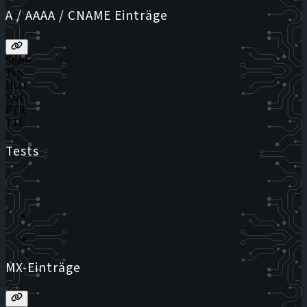
A / AAAA / CNAME Einträge
Status
Typ
Host
Ziel
PTR
TTL
Tests
MX-Einträge