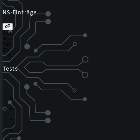
NS-Einträge
Status
Host
Ziel
IPs
TTL
Tests