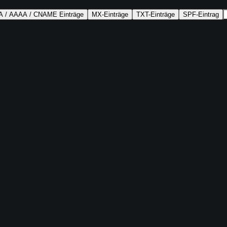
A / AAAA / CNAME Einträge
MX-Einträge
TXT-Einträge
SPF-Eintrag