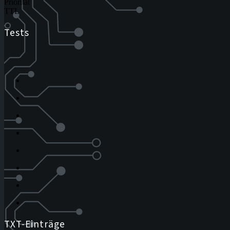
Priorität
TTL
Tests
TXT-Einträge