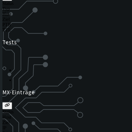
Status
Typ
Host
Ziel
PTR
TTL
Tests
MX-Einträge
Status
Host
Ziel
IP