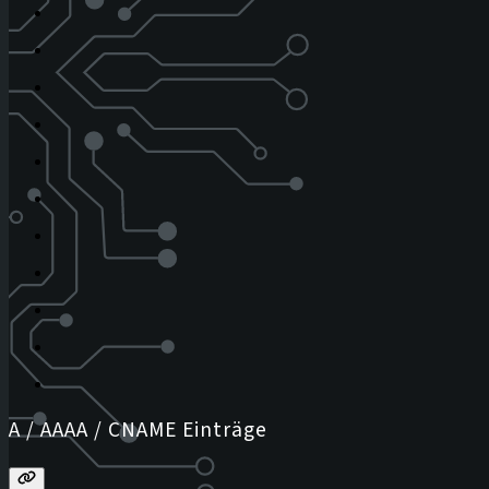
A / AAAA / CNAME Einträge