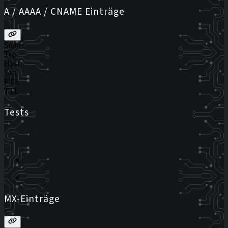
A / AAAA / CNAME Einträge
Status
Typ
Host
Ziel
PTR
TTL
Tests
MX-Einträge