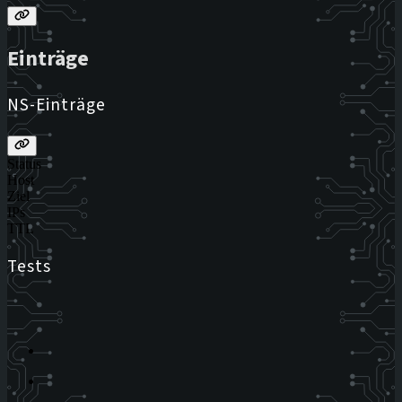
Einträge
NS-Einträge
Status
Host
Ziel
IPs
TTL
Tests