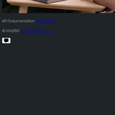
API-Dokumentation:
Weiter zu V1
© IntoDNS:
Raiola Networks SL
.