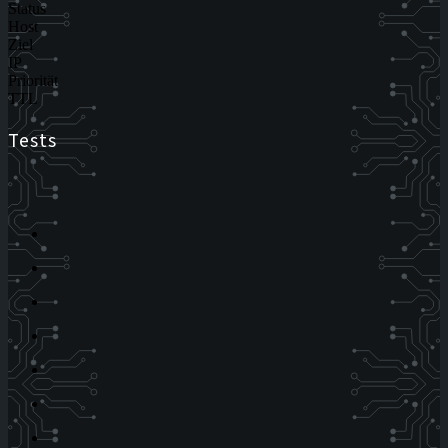
Status
Host
Ziel
IP
Priorität
TTL
Tests