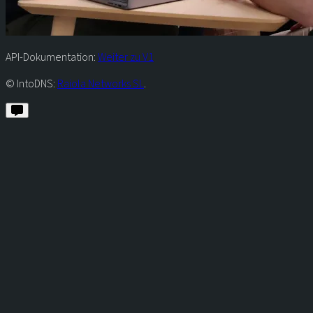
API-Dokumentation:
Weiter zu V1
© IntoDNS:
Raiola Networks SL
.