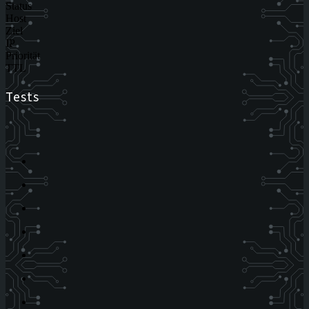
Status
Host
Ziel
IP
Priorität
TTL
Tests