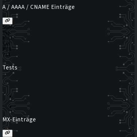
A / AAAA / CNAME Einträge
Status
Typ
Host
Ziel
PTR
TTL
Tests
MX-Einträge