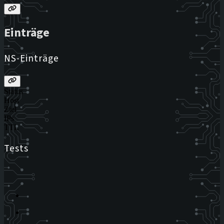
Einträge
NS-Einträge
Status
Host
Ziel
IPs
TTL
Tests