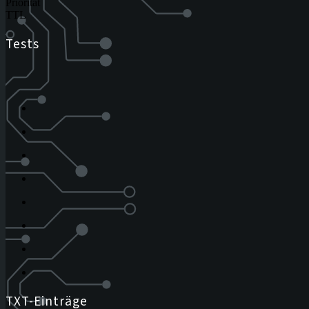
Priorität
TTL
Tests
TXT-Einträge