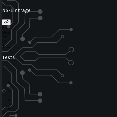
NS-Einträge
Status
Host
Ziel
IPs
TTL
Tests