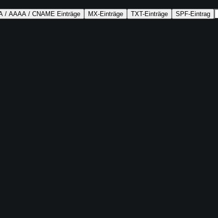
A / AAAA / CNAME Einträge
MX-Einträge
TXT-Einträge
SPF-Eintrag