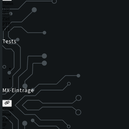
Status
Typ
Host
Ziel
PTR
TTL
Tests
MX-Einträge
Status
Host
Ziel
IP