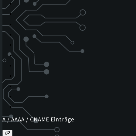
A / AAAA / CNAME Einträge