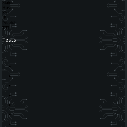
Status
Host
Ziel
IP
Priorität
TTL
Tests