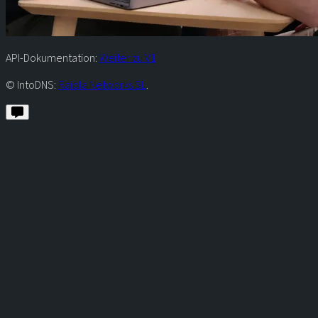
API-Dokumentation:
Weiter zu V1
© IntoDNS:
Raiola Networks SL
.