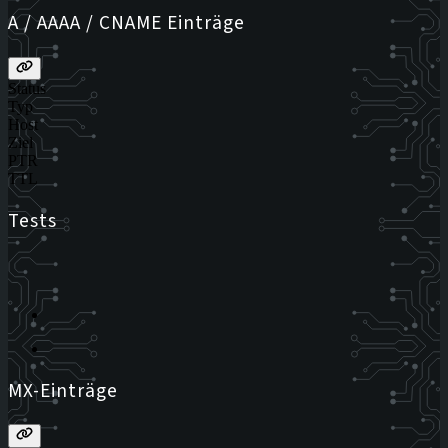
A / AAAA / CNAME Einträge
Status
Typ
Host
Ziel
PTR
TTL
Tests
MX-Einträge