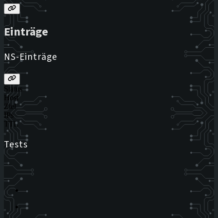
Einträge
NS-Einträge
Status
Host
Ziel
IPs
TTL
Tests