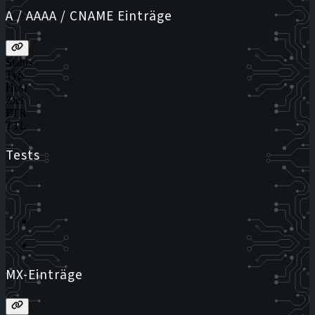
A / AAAA / CNAME Einträge
Status
Typ
Host
Ziel
PTR
TTL
Tests
MX-Einträge