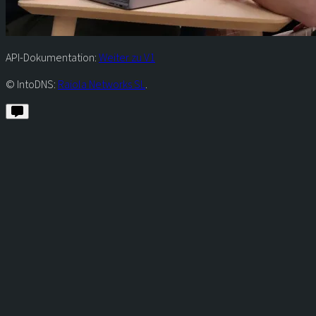
API-Dokumentation:
Weiter zu V1
© IntoDNS:
Raiola Networks SL
.