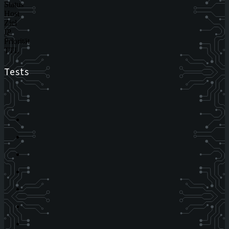
Status
Host
Ziel
IP
Priorität
TTL
Tests