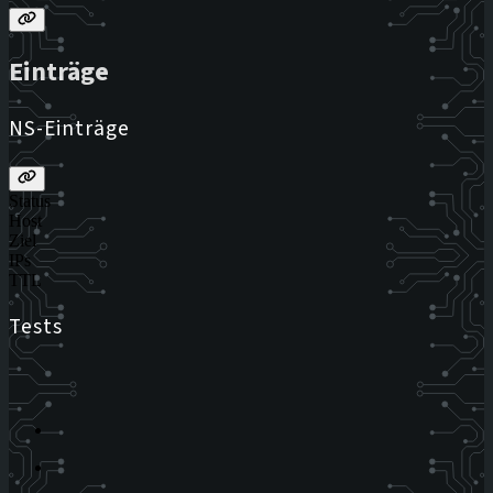
Einträge
NS-Einträge
Status
Host
Ziel
IPs
TTL
Tests