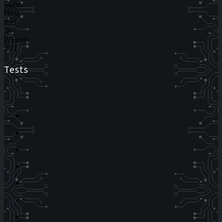
Status
Host
Ziel
IP
Priorität
TTL
Tests