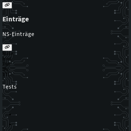
Einträge
NS-Einträge
Status
Host
Ziel
IPs
TTL
Tests