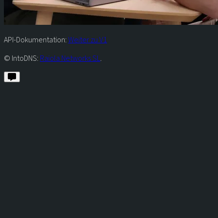
API-Dokumentation:
Weiter zu V1
© IntoDNS:
Raiola Networks SL
.