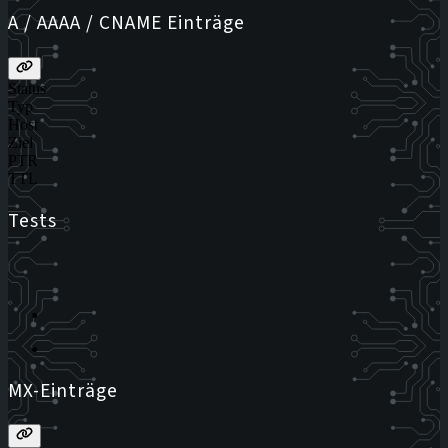
A / AAAA / CNAME Einträge
Status
Typ
Host
Ziel
PTR
TTL
Tests
MX-Einträge