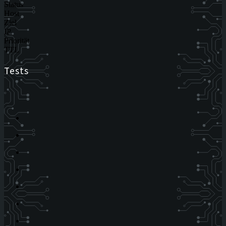
Status
Host
Ziel
IP
Priorität
TTL
Tests