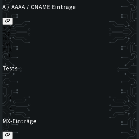
A / AAAA / CNAME Einträge
Status
Typ
Host
Ziel
PTR
TTL
Tests
MX-Einträge