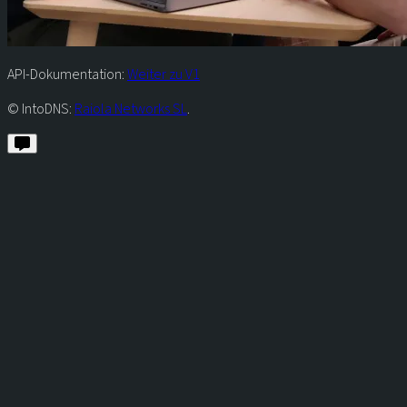
API-Dokumentation:
Weiter zu V1
© IntoDNS:
Raiola Networks SL
.