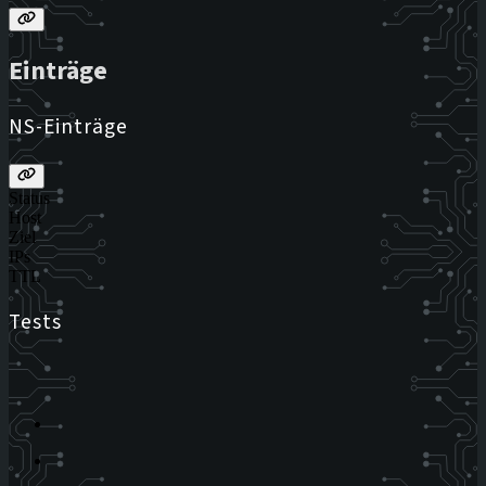
Einträge
NS-Einträge
Status
Host
Ziel
IPs
TTL
Tests