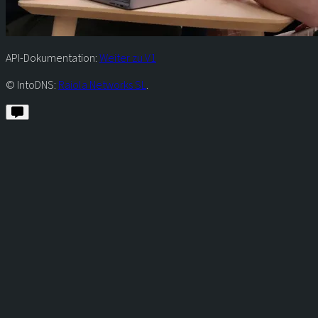
API-Dokumentation:
Weiter zu V1
© IntoDNS:
Raiola Networks SL
.