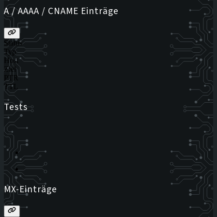
A / AAAA / CNAME Einträge
Status
Typ
Host
Ziel
PTR
TTL
Tests
MX-Einträge