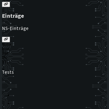
Einträge
NS-Einträge
Status
Host
Ziel
IPs
TTL
Tests