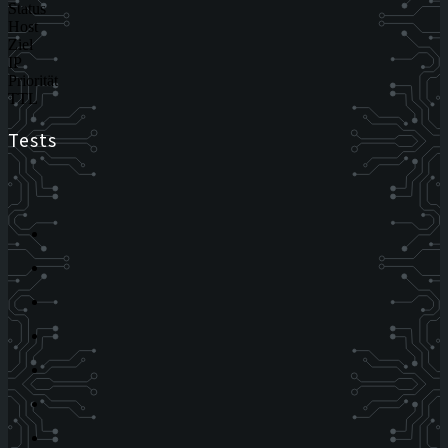
Status
Host
Ziel
IP
Priorität
TTL
Tests