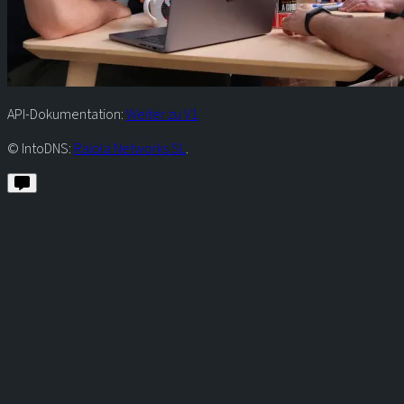
API-Dokumentation:
Weiter zu V1
© IntoDNS:
Raiola Networks SL
.