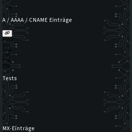
A / AAAA / CNAME Einträge
Status
Typ
Host
Ziel
PTR
TTL
Tests
MX-Einträge