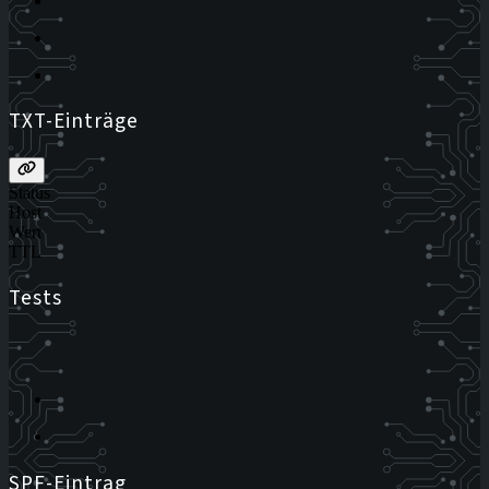
TXT-Einträge
Status
Host
Wert
TTL
Tests
SPF-Eintrag