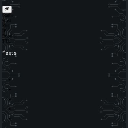
Status
Host
Ziel
IP
Priorität
TTL
Tests