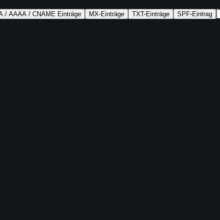
A / AAAA / CNAME Einträge
MX-Einträge
TXT-Einträge
SPF-Eintrag