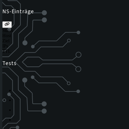
NS-Einträge
Status
Host
Ziel
IPs
TTL
Tests