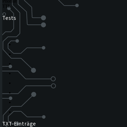
Priorität
TTL
Tests
TXT-Einträge