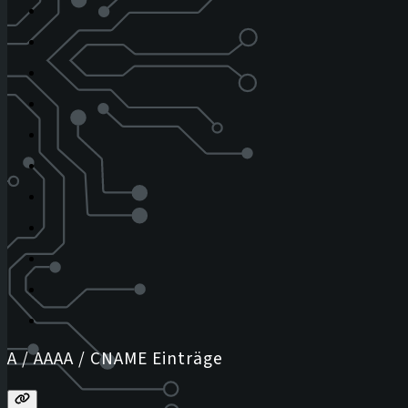
A / AAAA / CNAME Einträge