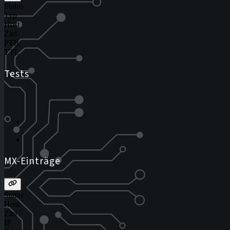
Status
Typ
Host
Ziel
PTR
TTL
Tests
MX-Einträge
Status
Host
Ziel
IP