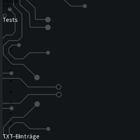
Priorität
TTL
Tests
TXT-Einträge