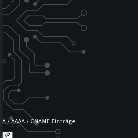
A / AAAA / CNAME Einträge