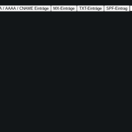
A / AAAA / CNAME Einträge
MX-Einträge
TXT-Einträge
SPF-Eintrag