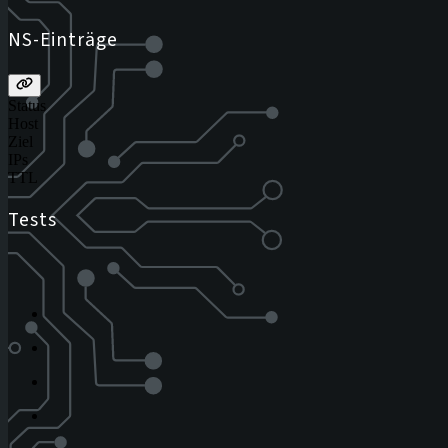
NS-Einträge
Status
Host
Ziel
IPs
TTL
Tests