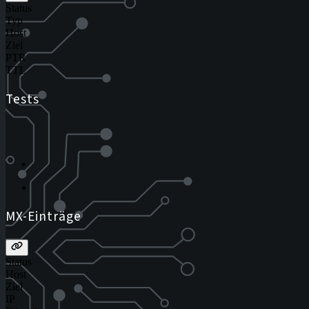
Status
Typ
Host
Ziel
PTR
TTL
Tests
MX-Einträge
Status
Host
Ziel
IP