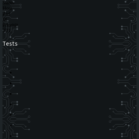
Status
Host
Ziel
IP
Priorität
TTL
Tests