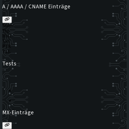
A / AAAA / CNAME Einträge
Status
Typ
Host
Ziel
PTR
TTL
Tests
MX-Einträge