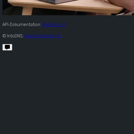
API-Dokumentation:
Weiter zu V1
© IntoDNS:
Raiola Networks SL
.