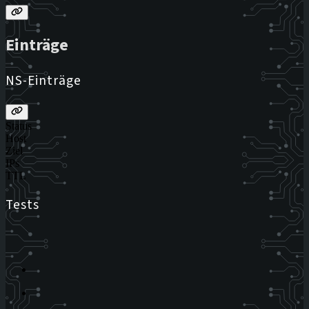
Einträge
NS-Einträge
Status
Host
Ziel
IPs
TTL
Tests