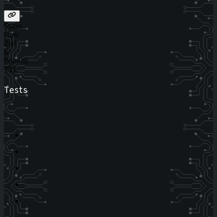
Status
Host
Ziel
IP
Priorität
TTL
Tests