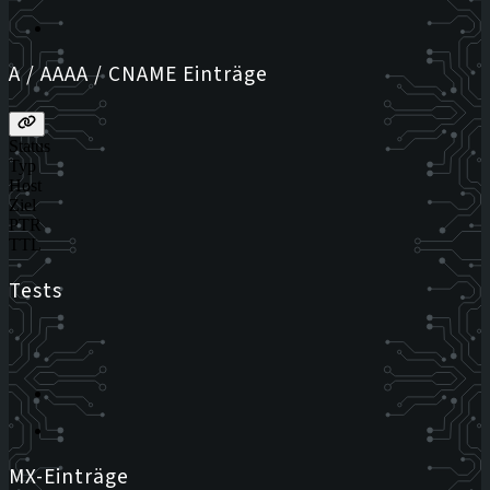
A / AAAA / CNAME Einträge
Status
Typ
Host
Ziel
PTR
TTL
Tests
MX-Einträge