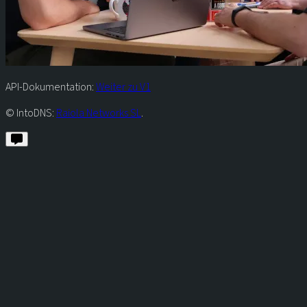
API-Dokumentation:
Weiter zu V1
© IntoDNS:
Raiola Networks SL
.