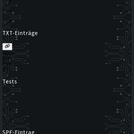
TXT-Einträge
Status
Host
Wert
TTL
Tests
SPF-Eintrag