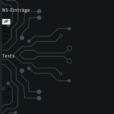
NS-Einträge
Status
Host
Ziel
IPs
TTL
Tests