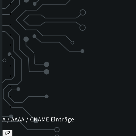
A / AAAA / CNAME Einträge