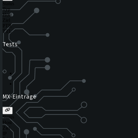
Status
Typ
Host
Ziel
PTR
TTL
Tests
MX-Einträge
Status
Host
Ziel
IP