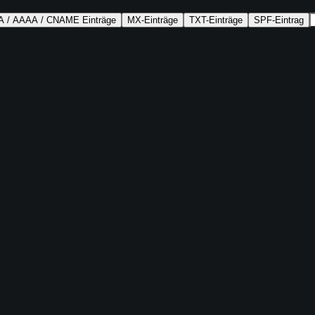
A / AAAA / CNAME Einträge
MX-Einträge
TXT-Einträge
SPF-Eintrag