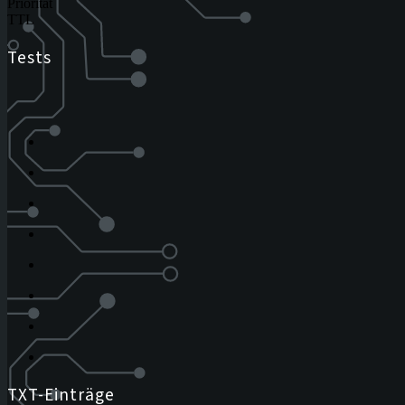
Priorität
TTL
Tests
TXT-Einträge