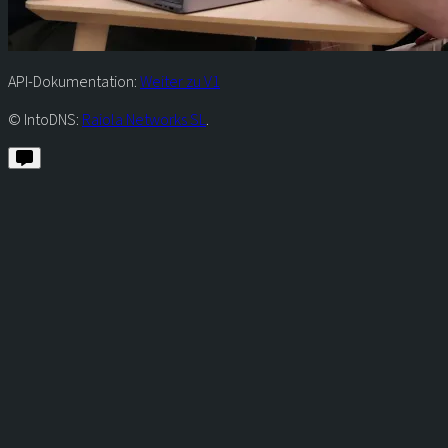
API-Dokumentation:
Weiter zu V1
© IntoDNS:
Raiola Networks SL
.