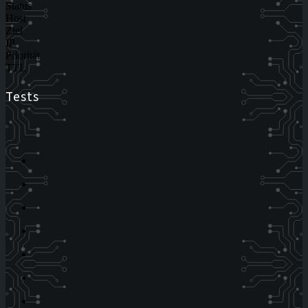
Status
Host
Ziel
IP
Priorität
TTL
Tests