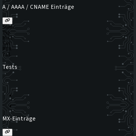
A / AAAA / CNAME Einträge
Status
Typ
Host
Ziel
PTR
TTL
Tests
MX-Einträge