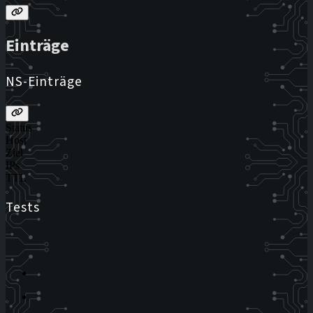
Einträge
NS-Einträge
Status
Host
Ziel
IPs
TTL
Tests