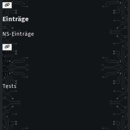
Einträge
NS-Einträge
Status
Host
Ziel
IPs
TTL
Tests