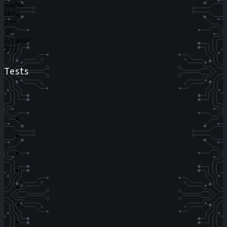
Status
Host
Ziel
IP
Priorität
TTL
Tests