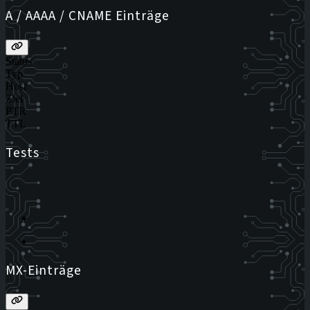
A / AAAA / CNAME Einträge
Status
Typ
Host
Ziel
PTR
TTL
Tests
MX-Einträge