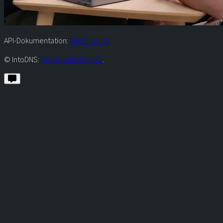
API-Dokumentation:
Weiter zu V1
© IntoDNS:
Raiola Networks SL
.