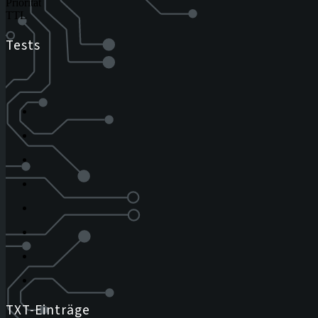
Priorität
TTL
Tests
TXT-Einträge