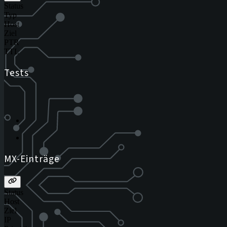
Status
Typ
Host
Ziel
PTR
TTL
Tests
MX-Einträge
Status
Host
Ziel
IP