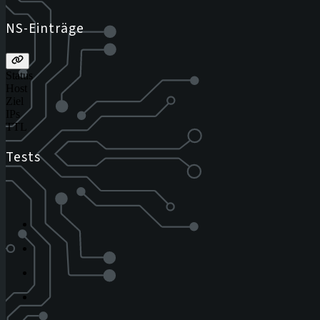
NS-Einträge
Status
Host
Ziel
IPs
TTL
Tests