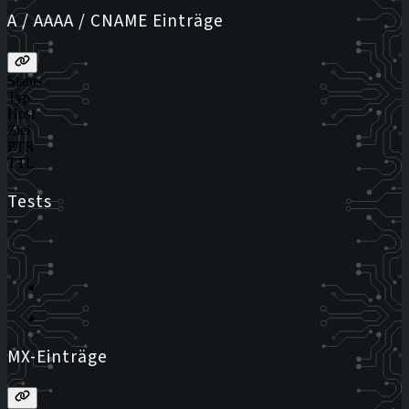
A / AAAA / CNAME Einträge
Status
Typ
Host
Ziel
PTR
TTL
Tests
MX-Einträge