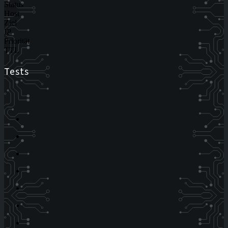
Status
Host
Ziel
IP
Priorität
TTL
Tests