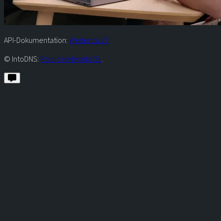
API-Dokumentation:
Weiter zu V1
© IntoDNS:
Raiola Networks SL
.