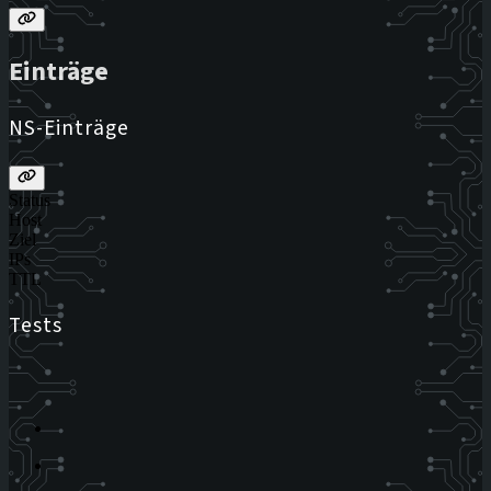
Einträge
NS-Einträge
Status
Host
Ziel
IPs
TTL
Tests