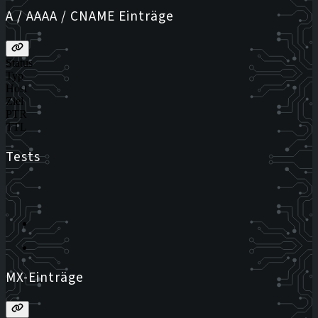
A / AAAA / CNAME Einträge
Status
Typ
Host
Ziel
PTR
TTL
Tests
MX-Einträge