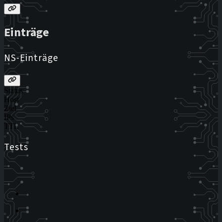
Einträge
NS-Einträge
Status
Host
Ziel
IPs
TTL
Tests