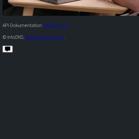
API-Dokumentation:
Weiter zu V1
© IntoDNS:
Raiola Networks SL
.