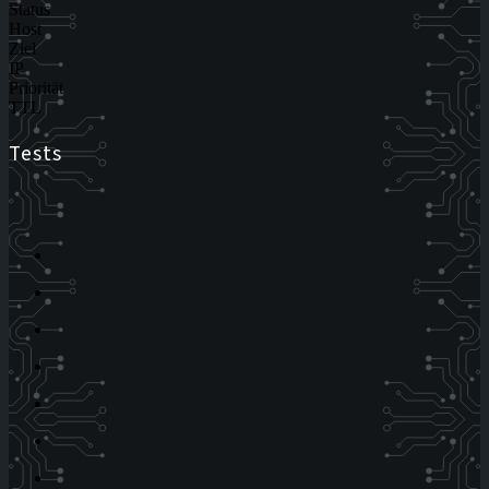
Status
Host
Ziel
IP
Priorität
TTL
Tests