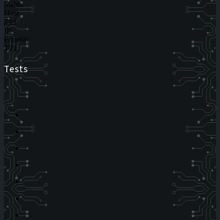
Status
Host
Ziel
IP
Priorität
TTL
Tests