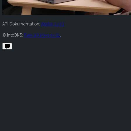
API-Dokumentation:
Weiter zu V1
© IntoDNS:
Raiola Networks SL
.