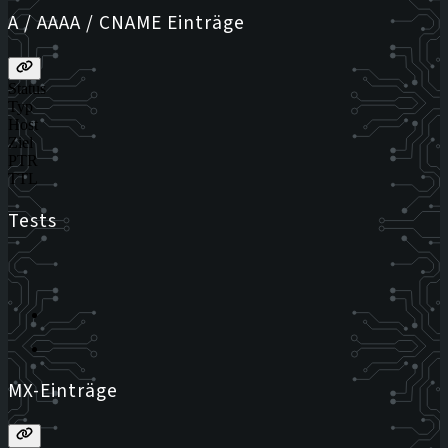
A / AAAA / CNAME Einträge
Status
Typ
Host
Ziel
PTR
TTL
Tests
MX-Einträge